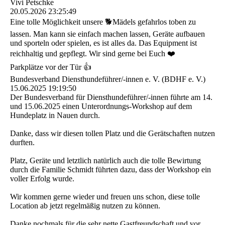
Vivi Petschke
20.05.2026
23:25:49
Eine tolle Möglichkeit unsere 🐕Mädels gefahrlos toben zu
lassen. Man kann sie einfach machen lassen, Geräte aufbauen
und sporteln oder spielen, es ist alles da. Das Equipment ist
reichhaltig und gepflegt. Wir sind gerne bei Euch ❤️
Parkplätze vor der Tür 👍
Bundesverband Diensthundeführer/-innen e. V. (BDHF e. V.)
15.06.2025
19:19:50
Der Bundesverband für Diensthundefü­hrer/­-innen führte am 14.
und 15.06.2025 einen Unterordnungs-Workshop auf dem
Hundeplatz in Nauen durch.
Danke, dass wir diesen tollen Platz und die Gerätschaften nutzen
durften.
Platz, Geräte und letztlich natürlich auch die tolle Bewirtung
durch die Familie Schmidt führten dazu, dass der Workshop ein
voller Erfolg wurde.
Wir kommen gerne wieder und freuen uns schon, diese tolle
Location ab jetzt regelmäßig nutzen zu können.
Danke nochmals für die sehr nette Gastfreundschaft und vor